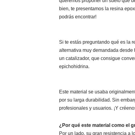
queremos proponer un suelo que de
bien, te presentamos la resina epoxi
podrás encontrar!
Si te estás preguntando qué es la r
alternativa muy demandada desde h
un catalizador, que consigue convert
epichohidrina.
Este material se usaba originalment
por su larga durabilidad. Sin emba
profesionales y usuarios. ¡Y créenos
¿Por qué este material como el g
Por un lado, su gran resistencia a l