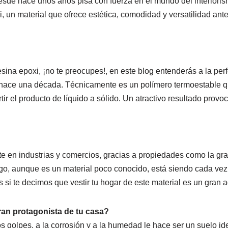
sde hace unos años pisa con fuerza en el mundo del interiori
, un material que ofrece estética, comodidad y versatilidad ante
esina epoxi, ¡no te preocupes!, en este blog entenderás a la pe
ace una década. Técnicamente es un polímero termoestable qu
ir el producto de líquido a sólido. Un atractivo resultado provo
e en industrias y comercios, gracias a propiedades como la gran 
rgo, aunque es un material poco conocido, está siendo cada v
 si te decimos que vestir tu hogar de este material es un gran ac
ran protagonista de tu casa?
os golpes, a la corrosión y a la humedad le hace ser un suelo ide