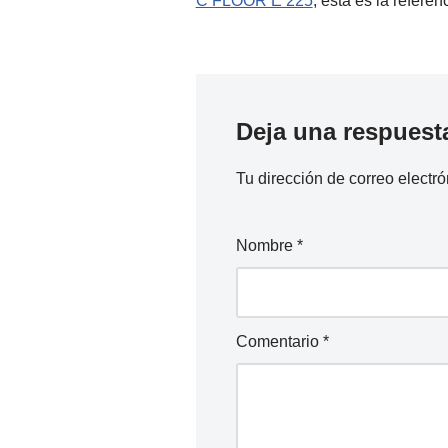
C FLOOR E 225
, esta es la refer
Deja una respuest
Tu dirección de correo electró
Nombre
*
Comentario
*