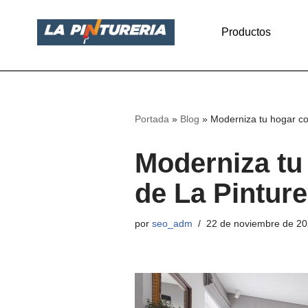
Productos
Saltar
al
contenido
Portada
»
Blog
»
Moderniza tu hogar con
Moderniza tu 
de La Pinture
por
seo_adm
22 de noviembre de 2